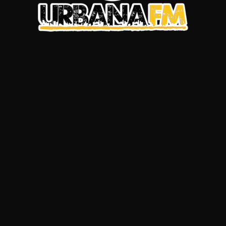
Categorías
UrbanNews
Publicaciones recientes
“¿Qué le pasó a su cara?”, le
dicen a Shakira…
Shakira vive bajo el agua: su
mansión en Miami se…
Evaluna no aguanta más y habla
de su accidente embarazada:…
¿Danna Paola tiene delirios de